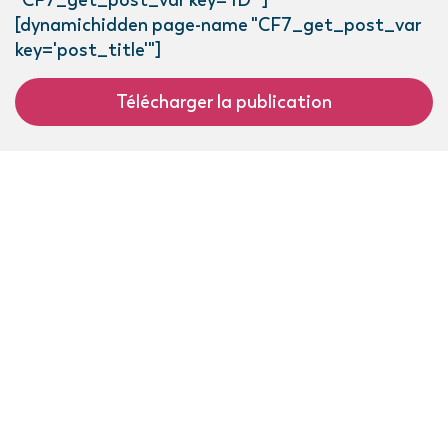
"CF7_get_post_var key='ID'"]
[dynamichidden page-name "CF7_get_post_var
key='post_title'"]